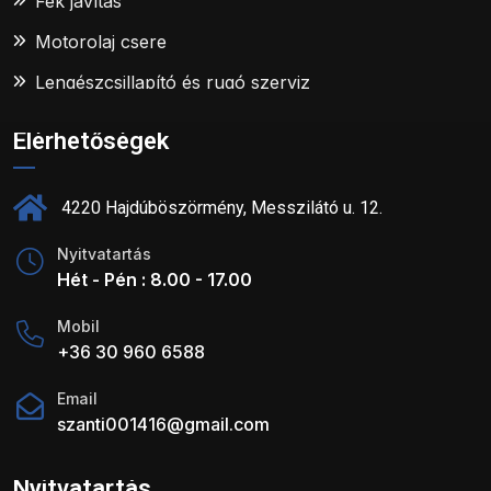
Fék javítás
Motorolaj csere
Lengészcsillapító és rugó szerviz
Elérhetőségek
4220 Hajdúböszörmény, Messzilátó u. 12.
Nyitvatartás
Hét - Pén : 8.00 - 17.00
Mobil
+36 30 960 6588
Email
szanti001416@gmail.com
Nyitvatartás