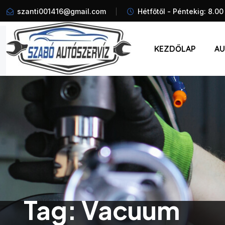
szanti001416@gmail.com
Hétfőtől - Péntekig: 8.00
KEZDŐLAP
AU
Tag:
Vacuum