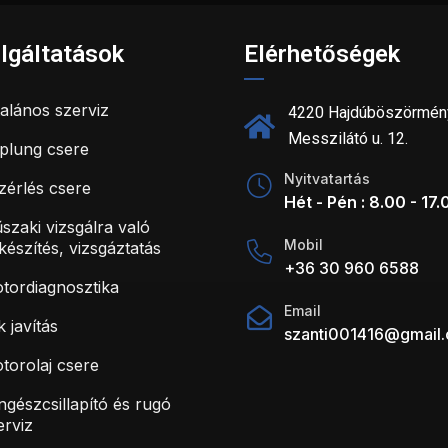
lgáltatások
Elérhetőségek
talános szerviz
4220 Hajdúböszörmén
Messzilátó u. 12.
plung csere
Nyitvatartás
zérlés csere
Hét - Pén : 8.00 - 17.
szaki vizsgálra való
Mobil
lkészítés, vizsgáztatás
+36 30 960 6588
tordiagnosztika
Email
k javítás
szanti001416@gmail
torolaj csere
ngészcsillapító és rugó
erviz