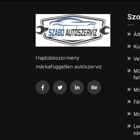
Szo
Ál
Ku
Hajdúböszörmény
Ve
márkafüggetlen autószerviz
Mű
fe
Mo
Fé
Mo
Le
sz