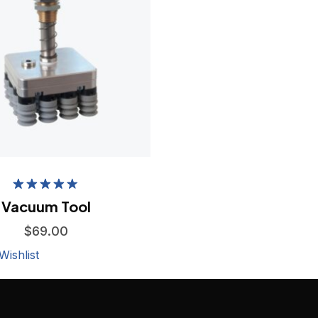
Rated
Vacuum Tool
4.50
out
of 5
$
69.00
Wishlist