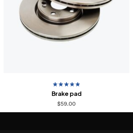
Rated
4.75
Brake pad
out of 5
$
59.00
Add to Wishlist