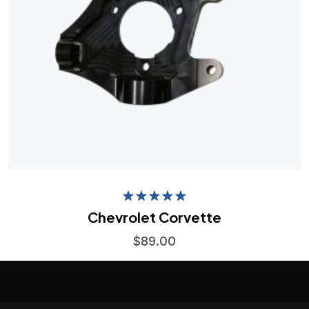
Rated
5.00
Chevrolet Corvette
out of 5
$
89.00
Add to Wishlist