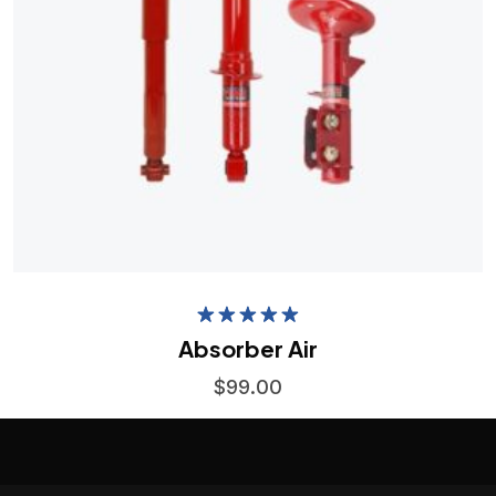
Rated
5.00
Absorber Air
out of 5
$
99.00
Add to Wishlist