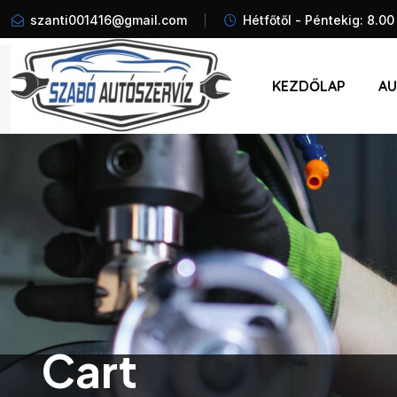
szanti001416@gmail.com
Hétfőtől - Péntekig: 8.00
KEZDŐLAP
AU
Cart