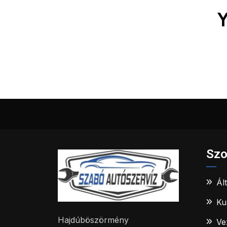
Y
Szo
Ál
Ku
Hajdúböszörmény
Ve