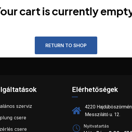
our cart is currently empt
RETURN TO SHOP
lgáltatások
Elérhetőségek
talános szerviz
4220 Hajdúböszörmén
Messzilátó u. 12.
plung csere
Nyitvatartás
zérlés csere